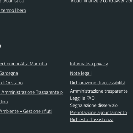
 urbanistica
Tributi, finanze e contravvenzion
e tempo libero
I
ei Comuni Alta Marmilla
Informativa privacy
 Sardegna
Note legali
 di Oristano
Dichiarazione di accessibilità
Amministrazione trasparente
Amministrazione Trasparente p
Leggi le FAQ
adino
Segnalazione disservizio
Ambiente - Gestione rifiuti
Prenotazione appuntamento
Richiesta d'assistenza