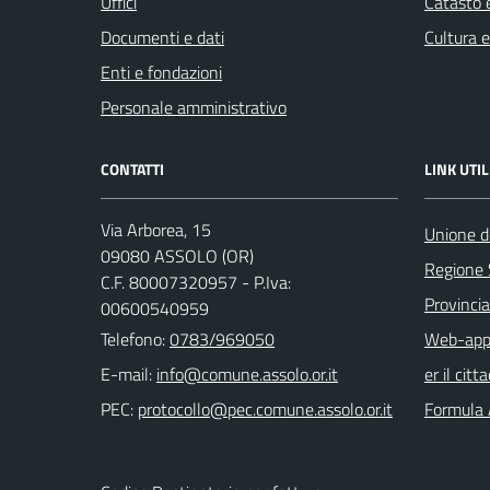
Uffici
Catasto e
Documenti e dati
Cultura 
Enti e fondazioni
Personale amministrativo
CONTATTI
LINK UTIL
Via Arborea, 15
Unione d
09080 ASSOLO (OR)
Regione
C.F. 80007320957 - P.Iva:
Provincia
00600540959
Telefono:
0783/969050
Web-app 
E-mail:
er il citt
PEC:
Formula 