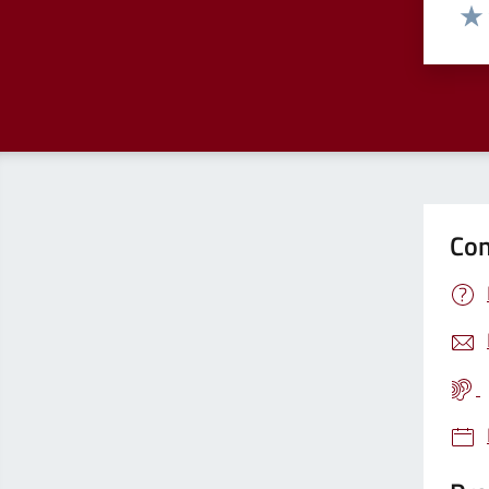
Valut
Valu
Con