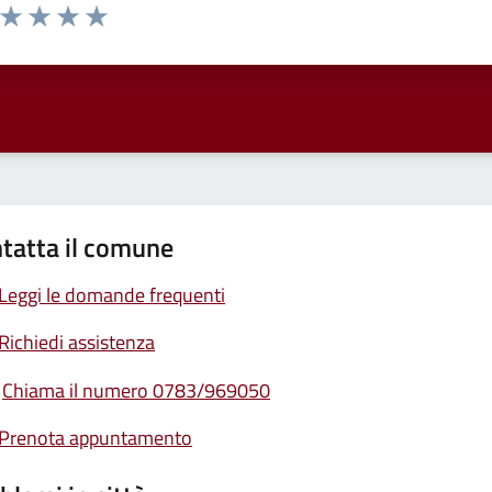
a da 1 a 5 stelle la pagina
ta 1 stelle su 5
Valuta 2 stelle su 5
Valuta 3 stelle su 5
Valuta 4 stelle su 5
Valuta 5 stelle su 5
tatta il comune
Leggi le domande frequenti
Richiedi assistenza
Chiama il numero 0783/969050
Prenota appuntamento