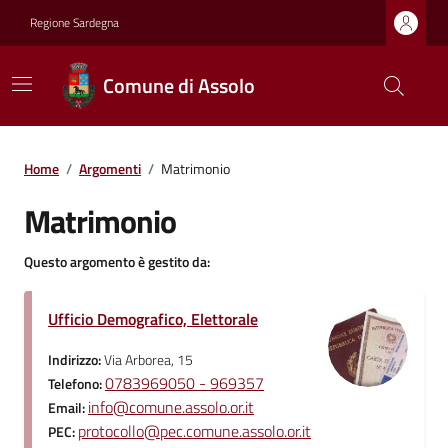
Regione Sardegna
Comune di Assolo
Home
/
Argomenti
/
Matrimonio
Matrimonio
Questo argomento è gestito da:
Ufficio Demografico, Elettorale
Indirizzo:
Via Arborea, 15
0783969050 - 969357
Telefono:
info@comune.assolo.or.it
Email:
protocollo@pec.comune.assolo.or.it
PEC: