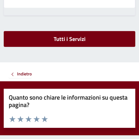
Tutti i Servizi
Indietro
Quanto sono chiare le informazioni su questa
pagina?
Valuta da 1 a 5 stelle la pagina
Valuta 1 stelle su 5
Valuta 2 stelle su 5
Valuta 3 stelle su 5
Valuta 4 stelle su 5
Valuta 5 stelle su 5