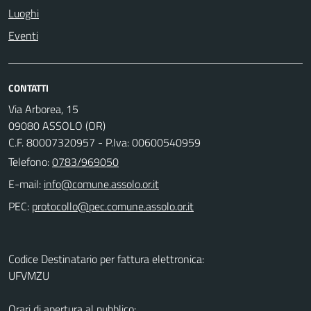
Luoghi
Eventi
CONTATTI
Via Arborea, 15
09080 ASSOLO (OR)
C.F. 80007320957 - P.Iva: 00600540959
Telefono:
0783/969050
E-mail:
PEC:
Codice Destinatario per fattura elettronica:
UFVMZU
Orari di apertura al pubblico: