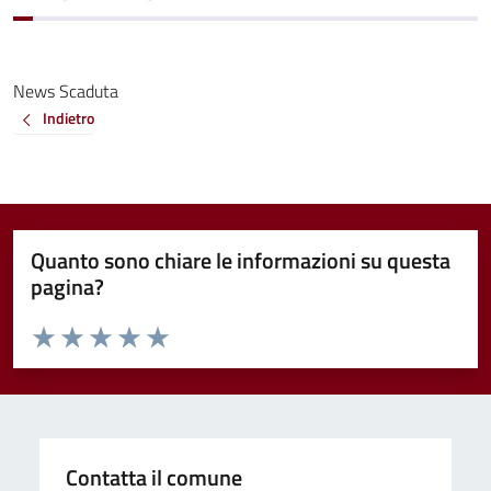
News Scaduta
Indietro
Quanto sono chiare le informazioni su questa
pagina?
Valuta da 1 a 5 stelle la pagina
Valuta 1 stelle su 5
Valuta 2 stelle su 5
Valuta 3 stelle su 5
Valuta 4 stelle su 5
Valuta 5 stelle su 5
Contatta il comune