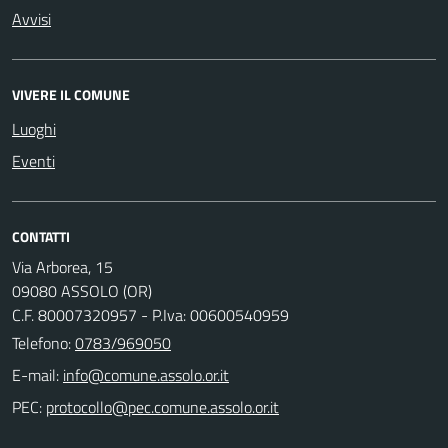
Avvisi
VIVERE IL COMUNE
Luoghi
Eventi
CONTATTI
Via Arborea, 15
09080 ASSOLO (OR)
C.F. 80007320957 - P.Iva: 00600540959
Telefono:
0783/969050
E-mail:
PEC: