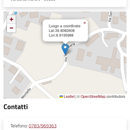
+
×
Luogo a coordinate
−
Lat:39.8082608
Lon:8.9195988
Leaflet
|
©
OpenStreetMap
contributors
Contatti
Telefono:
0783/969363