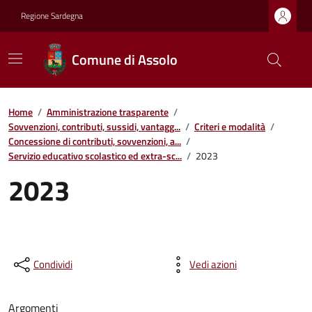
Regione Sardegna
Comune di Assolo
Home
/
Amministrazione trasparente
/
Sovvenzioni, contributi, sussidi, vantagg...
/
Criteri e modalità
/
Concessione di contributi, sovvenzioni, a...
/
Servizio educativo scolastico ed extra-sc...
/
2023
2023
Condividi
Vedi azioni
Argomenti