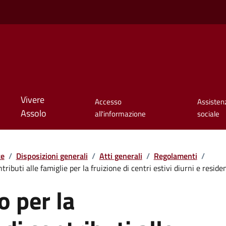
Vivere
Accesso
Assisten
Assolo
all'informazione
sociale
te
/
Disposizioni generali
/
Atti generali
/
Regolamenti
/
ibuti alle famiglie per la fruizione di centri estivi diurni e residen
 per la