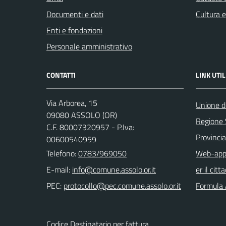
Documenti e dati
Cultura 
Enti e fondazioni
Personale amministrativo
CONTATTI
LINK UTIL
Via Arborea, 15
Unione d
09080 ASSOLO (OR)
Regione
C.F. 80007320957 - P.Iva:
Provincia
00600540959
Telefono:
0783/969050
Web-app 
E-mail:
er il citt
PEC:
Formula 
Codice Destinatario per fattura