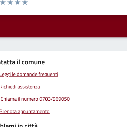
a da 1 a 5 stelle la pagina
ta 1 stelle su 5
Valuta 2 stelle su 5
Valuta 3 stelle su 5
Valuta 4 stelle su 5
Valuta 5 stelle su 5
tatta il comune
Leggi le domande frequenti
Richiedi assistenza
Chiama il numero 0783/969050
Prenota appuntamento
blemi in città