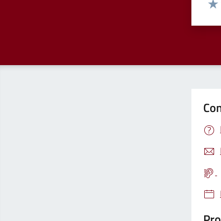
Valut
Valu
Con
Pro