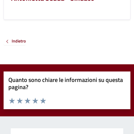
Indietro
Quanto sono chiare le informazioni su questa
pagina?
Valuta da 1 a 5 stelle la pagina
Valuta 1 stelle su 5
Valuta 2 stelle su 5
Valuta 3 stelle su 5
Valuta 4 stelle su 5
Valuta 5 stelle su 5