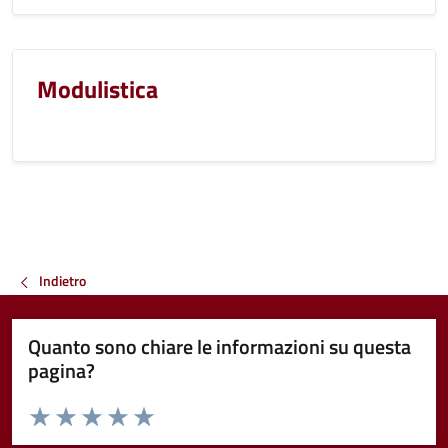
Modulistica
Indietro
Quanto sono chiare le informazioni su questa
pagina?
Valuta da 1 a 5 stelle la pagina
Valuta 1 stelle su 5
Valuta 2 stelle su 5
Valuta 3 stelle su 5
Valuta 4 stelle su 5
Valuta 5 stelle su 5