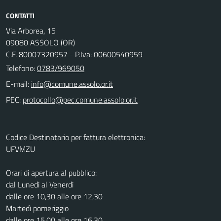
CONTATTI
Via Arborea, 15
09080 ASSOLO (OR)
C.F. 80007320957 - P.Iva: 00600540959
Telefono:
0783/969050
E-mail:
PEC:
Codice Destinatario per fattura elettronica:
UFVMZU
Orari di apertura al pubblico:
dal Lunedì al Venerdì
dalle ore 10,30 alle ore 12,30
Martedì pomeriggio
dalle ore 15,00 alle ore 16,30