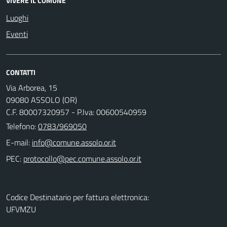
VIVERE IL COMUNE
Luoghi
Eventi
CONTATTI
Via Arborea, 15
09080 ASSOLO (OR)
C.F. 80007320957 - P.Iva: 00600540959
Telefono:
0783/969050
E-mail:
PEC:
Codice Destinatario per fattura elettronica:
UFVMZU