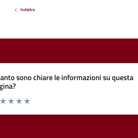
Indietro
anto sono chiare le informazioni su questa
gina?
a da 1 a 5 stelle la pagina
ta 1 stelle su 5
Valuta 2 stelle su 5
Valuta 3 stelle su 5
Valuta 4 stelle su 5
Valuta 5 stelle su 5