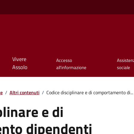
Vivere
Accesso
Assisten
Assolo
all'informazione
sociale
te
/
Altri contenuti
/
Codice disciplinare e di comportamento di...
linare e di
nto dipendenti