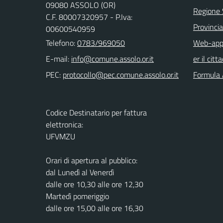
09080 ASSOLO (OR)
Regione
C.F. 80007320957 - P.Iva:
Provincia
00600540959
Telefono:
0783/969050
Web-app 
E-mail:
er il citt
PEC:
Formula 
Codice Destinatario per fattura
elettronica:
UFVMZU
Orari di apertura al pubblico:
dal Lunedì al Venerdì
dalle ore 10,30 alle ore 12,30
Martedì pomeriggio
dalle ore 15,00 alle ore 16,30