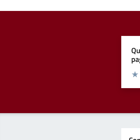
Qu
pa
Valut
Valu