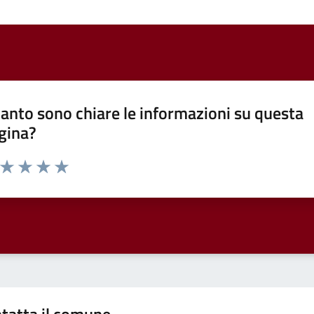
anto sono chiare le informazioni su questa
gina?
a da 1 a 5 stelle la pagina
ta 1 stelle su 5
Valuta 2 stelle su 5
Valuta 3 stelle su 5
Valuta 4 stelle su 5
Valuta 5 stelle su 5