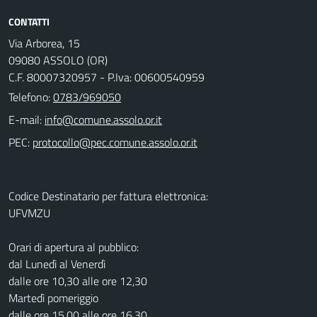
CONTATTI
Via Arborea, 15
09080 ASSOLO (OR)
C.F. 80007320957 - P.Iva: 00600540959
Telefono:
0783/969050
E-mail:
PEC:
Codice Destinatario per fattura elettronica:
UFVMZU
Orari di apertura al pubblico:
dal Lunedì al Venerdì
dalle ore 10,30 alle ore 12,30
Martedì pomeriggio
dalle ore 15,00 alle ore 16,30